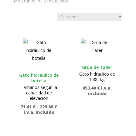
Mostrando los 2 resultados
Grúa de Taller
Gato hidráulico de
Gato hidráulico de
1000 kg.
botella
Tamaños según la
653.40
€
i.v.a.
capacidad de
incluido
elevación
Rango
71.61
€
-
229.88
€
de
i.v.a. incluido
precios:
desde
71.61 €
hasta