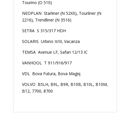
Tourino (O 510)
NEOPLAN Starliner (N 52XX), Tourliner (N
2216), Trendliner (N 3516)
SETRA S 315/317 HDH
SOLARIS Urbino II/III, Vacanza
TEMSA Avenue LF, Safari 12/13 IC
VANHOOL T 911/916/917
VDL Bova Futura, Bova Magiq
VOLVO B5LH, B9L, B9R, B10B, B10L, B10M,
B12, 7700, 8700