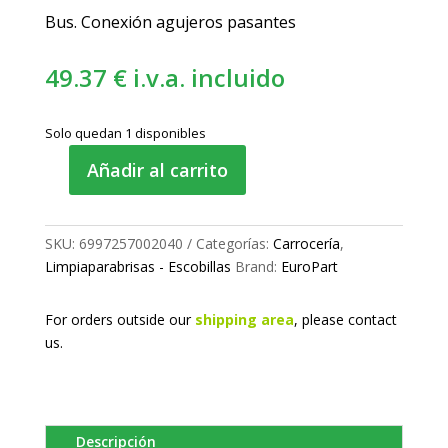
Bus. Conexión agujeros pasantes
49.37
€
i.v.a. incluido
Solo quedan 1 disponibles
Añadir al carrito
Escobilla
limpia
1000
SKU:
6997257002040
Categorías:
Carrocería
,
mm
Limpiaparabrisas - Escobillas
Brand:
EuroPart
cantidad
For orders outside our
shipping area
, please
contact
us.
Descripción