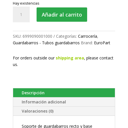
Hay existencias
Tubo
Añadir al carrito
guardabarros
Ø40
cantidad
SKU:
6999090001000
Categorías:
Carrocería
,
Guardabarros - Tubos guardabarros
Brand:
EuroPart
For orders outside our
shipping area
, please
contact
us.
Descripción
Información adicional
Valoraciones (0)
Soporte de guardabarros recto y base