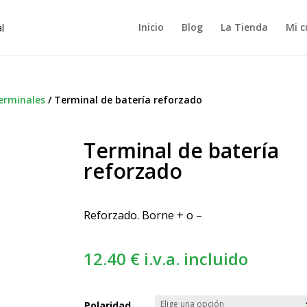
Inicio
Blog
La Tienda
Mi c
Terminales
/
Terminal de batería reforzado
Terminal de batería
reforzado
Reforzado. Borne + o –
12.40
€
i.v.a. incluido
Polaridad