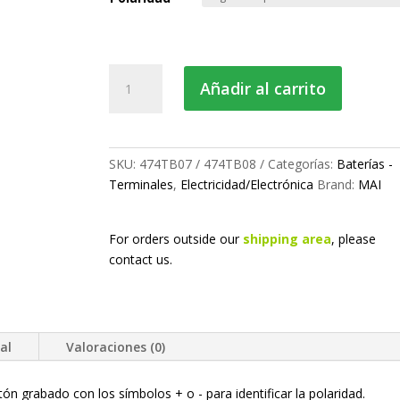
Terminal
Añadir al carrito
de
batería
reforzado
cantidad
SKU:
474TB07 / 474TB08
Categorías:
Baterías -
Terminales
,
Electricidad/Electrónica
Brand:
MAI
For orders outside our
shipping area
, please
contact us.
al
Valoraciones (0)
tón grabado con los símbolos + o - para identificar la polaridad.