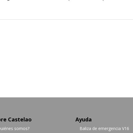
re Castelao
Ayuda
uiénes somos?
Baliza de emergencia V16