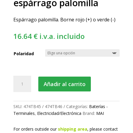
espárrago palomilla
Espárrago palomilla. Borne rojo (+) o verde (-)
16.64
€
i.v.a. incluido
Polaridad
Terminal
Añadir al carrito
de
batería
espárrago
palomilla
SKU:
474TB45 / 474TB46
Categorías:
Baterías -
cantidad
Terminales
,
Electricidad/Electrónica
Brand:
MAI
For orders outside our
shipping area
, please
contact