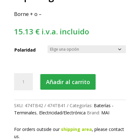
Borne + o –
15.13
€
i.v.a. incluido
Polaridad
Terminal
Añadir al carrito
de
batería
espárrago
M8
SKU:
474TB42 / 474TB41
Categorías:
Baterías -
cantidad
Terminales
,
Electricidad/Electrónica
Brand:
MAI
For orders outside our
shipping area
, please
contact
us.