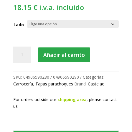
18.15
€
i.v.a. incluido
Lado
Tapa
Añadir al carrito
de
parachoques
cantidad
SKU:
04906590280 / 04906590290
Categorías:
Carrocería
,
Tapas parachoques
Brand:
Castelao
For orders outside our
shipping area
, please
contact
us.