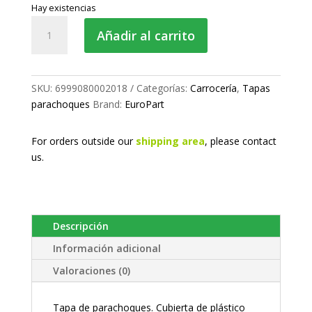
Hay existencias
Tapa
Añadir al carrito
de
parachoques
cantidad
SKU:
6999080002018
Categorías:
Carrocería
,
Tapas
parachoques
Brand:
EuroPart
For orders outside our
shipping area
, please
contact
us.
Descripción
Información adicional
Valoraciones (0)
Tapa de parachoques. Cubierta de plástico