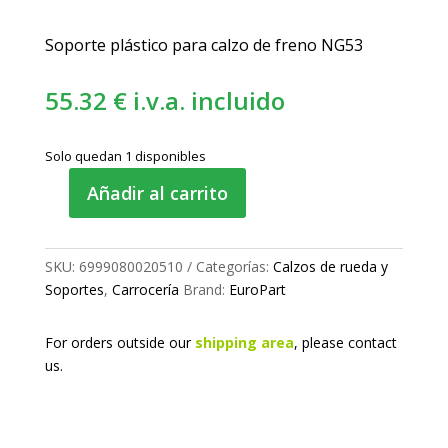
Soporte plástico para calzo de freno NG53
55.32
€
i.v.a. incluido
Solo quedan 1 disponibles
Añadir al carrito
Soporte
90º
para
SKU:
6999080020510
Categorías:
Calzos de rueda y
calzo
Soportes
,
Carrocería
Brand:
EuroPart
de
rueda
cantidad
For orders outside our
shipping area
, please
contact
us.