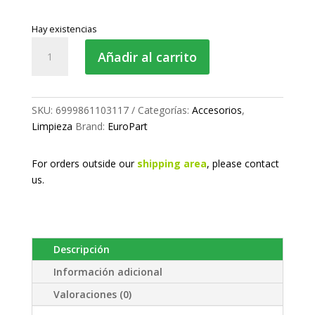
Hay existencias
Rollo
Añadir al carrito
de
papel
industrial
1000
SKU:
6999861103117
Categorías:
Accesorios
,
hojas
Limpieza
Brand:
EuroPart
cantidad
For orders outside our
shipping area
, please
contact
us.
Descripción
Información adicional
Valoraciones (0)