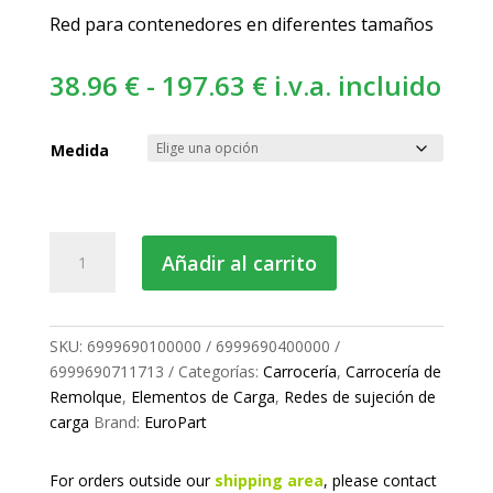
Red para contenedores en diferentes tamaños
Rango
38.96
€
-
197.63
€
i.v.a. incluido
de
precios:
Medida
desde
38.96 €
hasta
Red
Añadir al carrito
197.63 €
de
sujeción
de
carga
SKU:
6999690100000 / 6999690400000 /
cantidad
6999690711713
Categorías:
Carrocería
,
Carrocería de
Remolque
,
Elementos de Carga
,
Redes de sujeción de
carga
Brand:
EuroPart
For orders outside our
shipping area
, please
contact