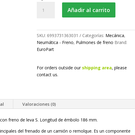
Pulmón
Añadir al carrito
de
freno
combinado
cantidad
SKU:
6993731363031
Categorías:
Mecánica
,
Neumática - Freno
,
Pulmones de freno
Brand:
EuroPart
For orders outside our
shipping area
, please
contact us.
al
Valoraciones (0)
s con freno de leva S. Longitud de émbolo 186 mm.
principales del frenado de un camión o remolque. Es un componente