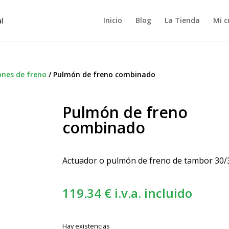
Inicio
Blog
La Tienda
Mi c
nes de freno
/
Pulmón de freno combinado
Pulmón de freno
combinado
Actuador o pulmón de freno de tambor 30/
119.34
€
i.v.a. incluido
Hay existencias