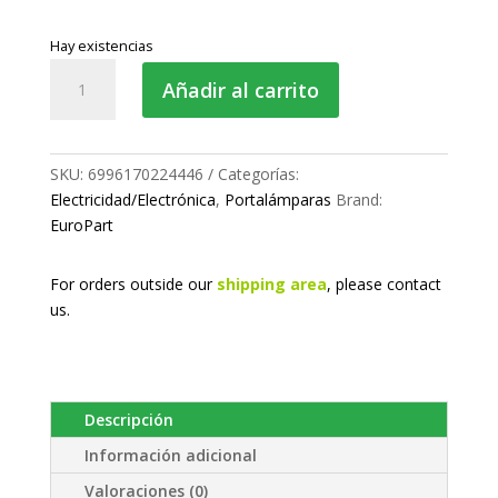
Hay existencias
Portalámparas
Añadir al carrito
-
intermitente
cantidad
SKU:
6996170224446
Categorías:
Electricidad/Electrónica
,
Portalámparas
Brand:
EuroPart
For orders outside our
shipping area
, please
contact
us.
Descripción
Información adicional
Valoraciones (0)