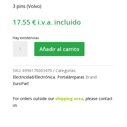
3 pins (Volvo)
17.55
€
i.v.a. incluido
Hay existencias
Portalámparas
Añadir al carrito
-
antiniebla
cantidad
SKU:
6996170003470
Categorías:
Electricidad/Electrónica
,
Portalámparas
Brand:
EuroPart
For orders outside our
shipping area
, please
contact
us.