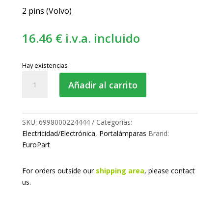
2 pins (Volvo)
16.46
€
i.v.a. incluido
Hay existencias
Portalámparas
Añadir al carrito
-
antiniebla
cantidad
SKU:
6998000224444
Categorías:
Electricidad/Electrónica
,
Portalámparas
Brand:
EuroPart
For orders outside our
shipping area
, please
contact
us.