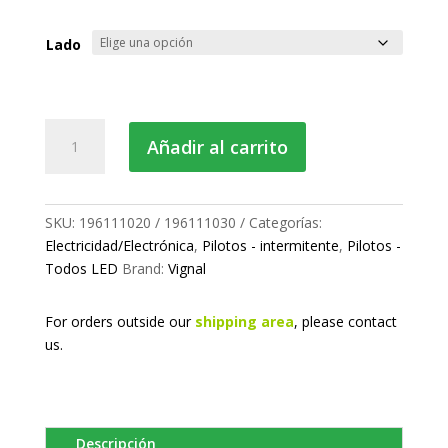
Lado
Piloto
Añadir al carrito
intermitente
LED
lateral
cantidad
SKU:
196111020 / 196111030
Categorías:
Electricidad/Electrónica
,
Pilotos - intermitente
,
Pilotos -
Todos LED
Brand:
Vignal
For orders outside our
shipping area
, please
contact
us.
Descripción