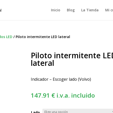
Inicio
Blog
La Tienda
Mi c
dos LED
/
Piloto intermitente LED lateral
Piloto intermitente LE
lateral
Indicador – Escoger lado (Volvo)
147.91
€
i.v.a. incluido
Lado