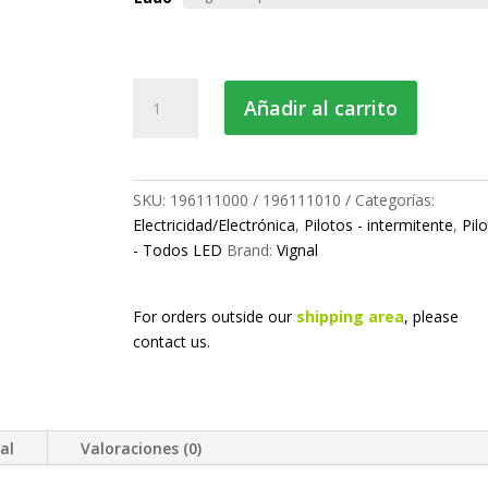
Piloto
Añadir al carrito
intermitente
LED
lateral
cantidad
SKU:
196111000 / 196111010
Categorías:
Electricidad/Electrónica
,
Pilotos - intermitente
,
Pil
- Todos LED
Brand:
Vignal
For orders outside our
shipping area
, please
contact us.
al
Valoraciones (0)