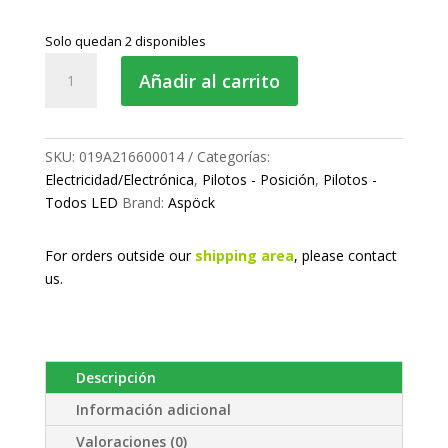
Solo quedan 2 disponibles
Piloto
Añadir al carrito
de
posición
LED
-
SKU:
019A216600014
Categorías:
delantero
Electricidad/Electrónica
,
Pilotos - Posición
,
Pilotos -
cantidad
Todos LED
Brand:
Aspöck
For orders outside our
shipping area
, please
contact
us.
Descripción
Información adicional
Valoraciones (0)