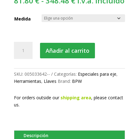
Rango
81.80
€
-
348.48
€
i.v.a. incluido
de
precios:
Medida
desde
81.80 €
hasta
Llave
Añadir al carrito
348.48 €
de
vaso
oval
cantidad
SKU:
005033642--
Categorías:
Especiales para eje
,
Herramientas
,
Llaves
Brand:
BPW
For orders outside our
shipping area
, please
contact
us.
Descripción