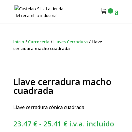
Inicio
/
Carrocería
/
Llaves Cerradura
/
Llave
cerradura macho cuadrada
Llave cerradura macho
cuadrada
Llave cerradura cónica cuadrada
Rango
23.47
€
-
25.41
€
i.v.a. incluido
de