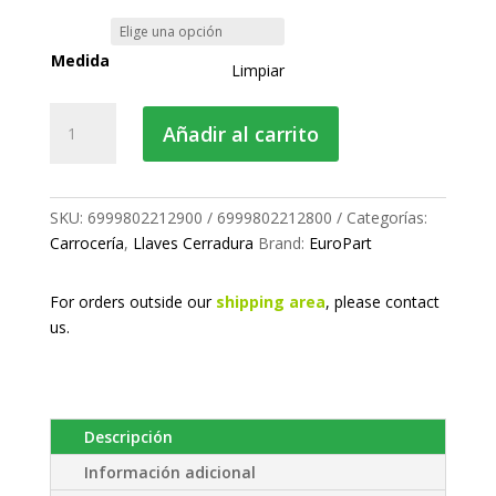
precios:
desde
Medida
Limpiar
23.47 €
Llave
hasta
Añadir al carrito
cerradura
25.41 €
macho
cuadrada
cantidad
SKU:
6999802212900 / 6999802212800
Categorías:
Carrocería
,
Llaves Cerradura
Brand:
EuroPart
For orders outside our
shipping area
, please
contact
us.
Descripción
Información adicional