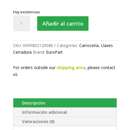
Hay existencias
Llave
Añadir al carrito
cerradura
hembra
triangular
cantidad
SKU:
6999802120080
Categorías:
Carrocería
,
Llaves
Cerradura
Brand:
EuroPart
For orders outside our
shipping area
, please
contact
us.
Descripción
Información adicional
Valoraciones (0)