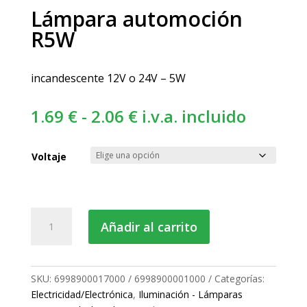
Lámpara automoción
R5W
incandescente 12V o 24V – 5W
Rango
1.69
€
-
2.06
€
i.v.a. incluido
de
precios:
Voltaje
desde
1.69 €
hasta
Lámpara
Añadir al carrito
2.06 €
automoción
R5W
cantidad
SKU:
6998900017000 / 6998900001000
Categorías:
Electricidad/Electrónica
,
Iluminación - Lámparas