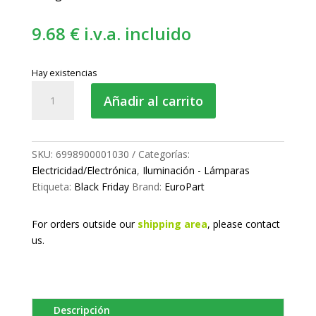
9.68
€
i.v.a. incluido
Hay existencias
Lámpara
Añadir al carrito
automoción
H7
cantidad
SKU:
6998900001030
Categorías:
Electricidad/Electrónica
,
Iluminación - Lámparas
Etiqueta:
Black Friday
Brand:
EuroPart
For orders outside our
shipping area
, please
contact
us.
Descripción