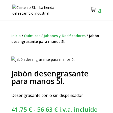
Inicio
/
Químicos
/
Jabones y Dosificadores
/
Jabón
desengrasante para manos 5l.
Jabón desengrasante
para manos 5l.
Desengrasante con o sin dispensador
Rango
41.75
€
-
56.63
€
i.v.a. incluido