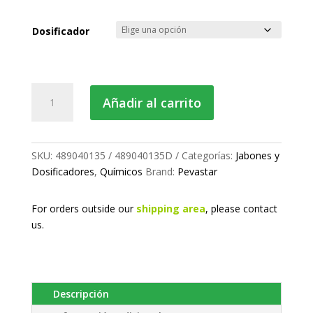
de
precios:
Dosificador
desde
41.75 €
hasta
Jabón
Añadir al carrito
56.63 €
desengrasante
para
manos
5l.
SKU:
489040135 / 489040135D
Categorías:
Jabones y
cantidad
Dosificadores
,
Químicos
Brand:
Pevastar
For orders outside our
shipping area
, please
contact
us.
Descripción