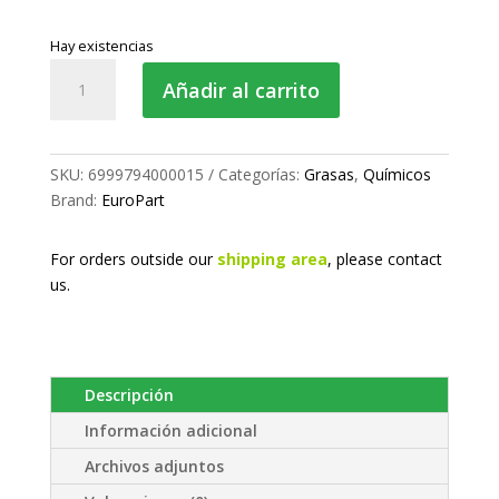
Hay existencias
Grasa
Añadir al carrito
de
alta
presión
grafito
SKU:
6999794000015
Categorías:
Grasas
,
Químicos
cantidad
Brand:
EuroPart
For orders outside our
shipping area
, please
contact
us.
Descripción
Información adicional
Archivos adjuntos