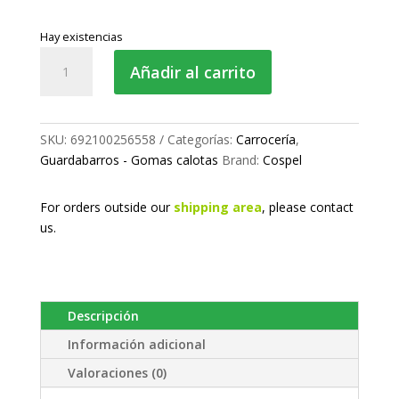
Hay existencias
Goma
Añadir al carrito
de
sujeción
de
calotas
SKU:
692100256558
Categorías:
Carrocería
,
cantidad
Guardabarros - Gomas calotas
Brand:
Cospel
For orders outside our
shipping area
, please
contact
us.
Descripción
Información adicional
Valoraciones (0)