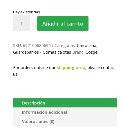
Hay existencias
Goma
Añadir al carrito
de
sujeción
de
calotas
SKU:
692100680696
Categorías:
Carrocería
,
cantidad
Guardabarros - Gomas calotas
Brand:
Cospel
For orders outside our
shipping area
, please
contact
us.
Descripción
Información adicional
Valoraciones (0)