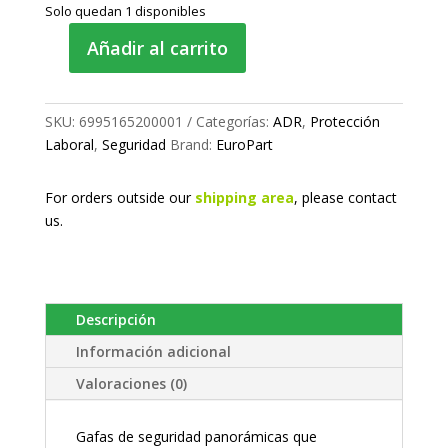
Solo quedan 1 disponibles
Añadir al carrito
Gafas
de
seguridad
SKU:
6995165200001
Categorías:
ADR
,
Protección
cantidad
Laboral
,
Seguridad
Brand:
EuroPart
For orders outside our
shipping area
, please
contact
us.
Descripción
Información adicional
Valoraciones (0)
Gafas de seguridad panorámicas que