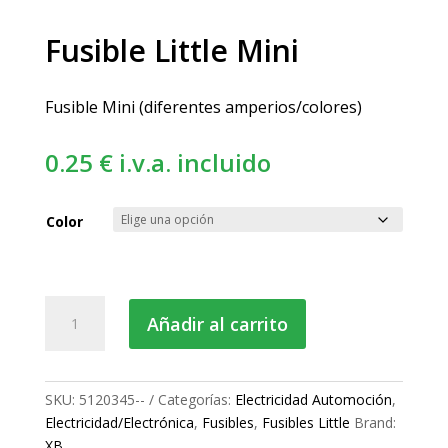
Fusible Little Mini
Fusible Mini (diferentes amperios/colores)
0.25
€
i.v.a. incluido
Color
Fusible
Añadir al carrito
Little
Mini
cantidad
SKU:
5120345--
Categorías:
Electricidad Automoción
,
Electricidad/Electrónica
,
Fusibles
,
Fusibles Little
Brand:
XB