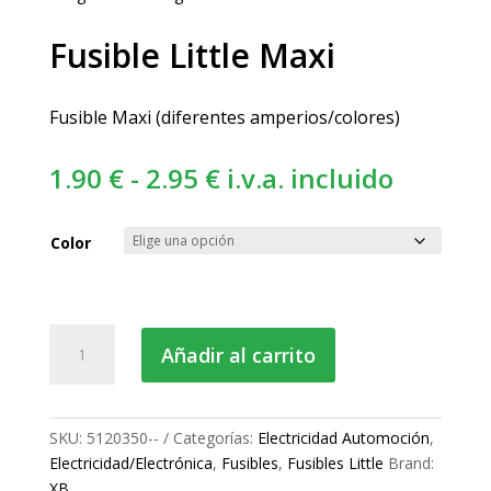
Fusible Little Maxi
Fusible Maxi (diferentes amperios/colores)
Rango
1.90
€
-
2.95
€
i.v.a. incluido
de
precios:
Color
desde
1.90 €
hasta
Fusible
Añadir al carrito
2.95 €
Little
Maxi
cantidad
SKU:
5120350--
Categorías:
Electricidad Automoción
,
Electricidad/Electrónica
,
Fusibles
,
Fusibles Little
Brand:
XB