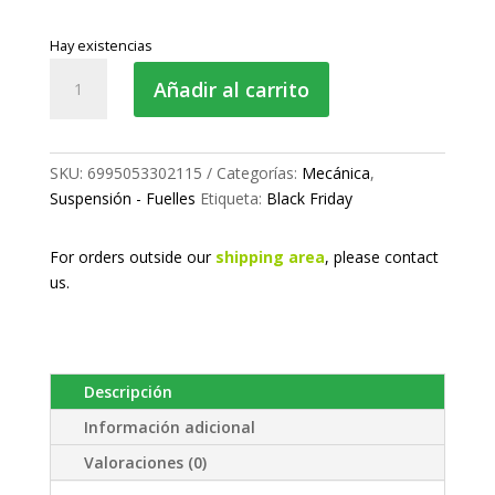
Hay existencias
Fuelle
Añadir al carrito
de
suspensión
completo
cantidad
SKU:
6995053302115
Categorías:
Mecánica
,
Suspensión - Fuelles
Etiqueta:
Black Friday
For orders outside our
shipping area
, please
contact
us.
Descripción
Información adicional
Valoraciones (0)