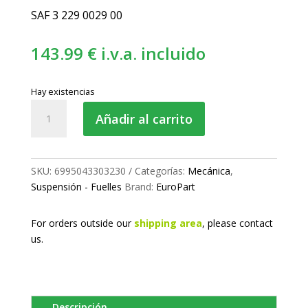
SAF 3 229 0029 00
143.99
€
i.v.a. incluido
Hay existencias
Fuelle
Añadir al carrito
de
suspensión
completo
cantidad
SKU:
6995043303230
Categorías:
Mecánica
,
Suspensión - Fuelles
Brand:
EuroPart
For orders outside our
shipping area
, please
contact
us.
Descripción