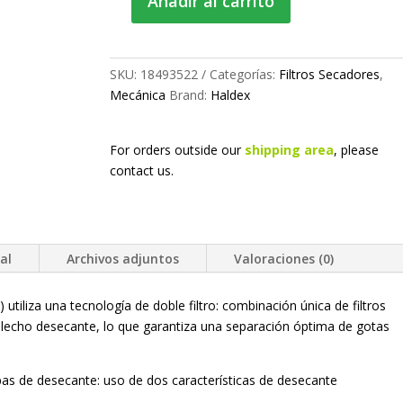
Añadir al carrito
Filtro
secador
MTC+
cantidad
SKU:
18493522
Categorías:
Filtros Secadores
,
Mecánica
Brand:
Haldex
For orders outside our
shipping area
, please
contact us.
al
Archivos adjuntos
Valoraciones (0)
utiliza una tecnología de doble filtro: combinación única de filtros
 lecho desecante, lo que garantiza una separación óptima de gotas
as de desecante: uso de dos características de desecante