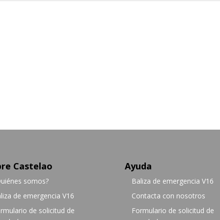
re Castelao
Ayuda
uiénes somos?
Baliza de emergencia V16
liza de emergencia V16
Contacta con nosotros
rmulario de solicitud de
Formulario de solicitud de