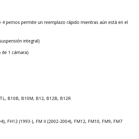
.
de 4 pernos permite un reemplazo rápido mientras aún está en el
suspensión integral)
ma de 1 cámara)
TL, B10B, B10M, B12, B12B, B12R
04), FH12 (1993-), FM II (2002-2004), FM12, FM10, FM9, FM7