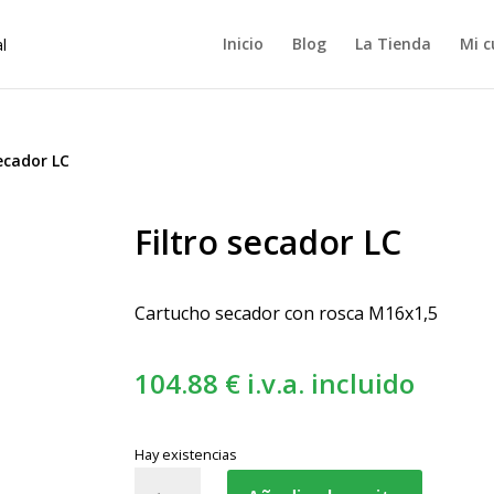
Inicio
Blog
La Tienda
Mi c
secador LC
Filtro secador LC
Cartucho secador con rosca M16x1,5
104.88
€
i.v.a. incluido
Hay existencias
Filtro