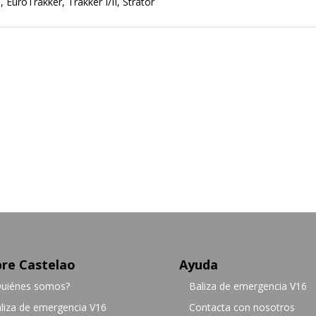
 EuroTrakker, Trakker I/II, Strator
re Castelao
Ayuda
uiénes somos?
Baliza de emergencia V16
liza de emergencia V16
Contacta con nosotros