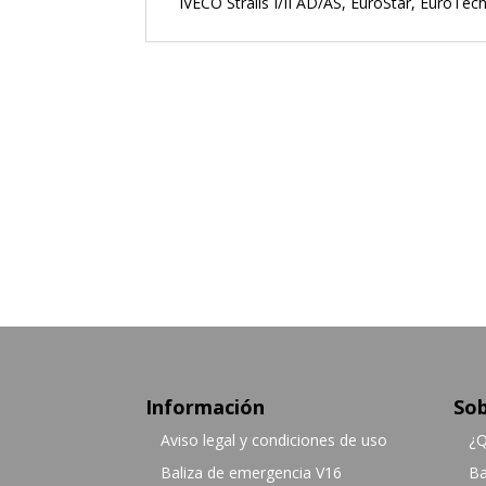
IVECO Stralis I/II AD/AS, EuroStar, EuroTech,
Información
Sob
Aviso legal y condiciones de uso
¿Q
Baliza de emergencia V16
Ba