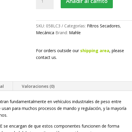
Añadir al carrito
secador
LC
cantidad
SKU:
058LC3
Categorías:
Filtros Secadores
,
Mecánica
Brand:
Mahle
For orders outside our
shipping area
, please
contact us.
al
Valoraciones (0)
tran fundamentalmente en vehículos industriales de peso entre
e usan para muchos procesos de mando y regulación, y la mayoría
nos.
LE se encargan de que estos componentes funcionen de forma