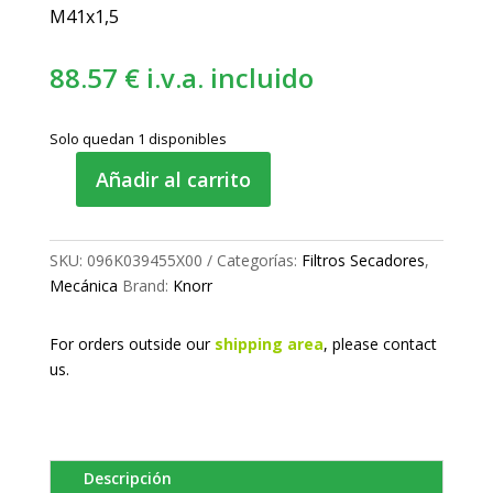
M41x1,5
88.57
€
i.v.a. incluido
Solo quedan 1 disponibles
Añadir al carrito
Filtro
secador
EconX®
SKU:
096K039455X00
Categorías:
Filtros Secadores
,
cantidad
Mecánica
Brand:
Knorr
For orders outside our
shipping area
, please
contact
us.
Descripción