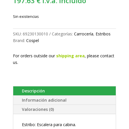
197.63
€
i.v.a. incluido
Sin existencias
SKU:
69230130010
Categorías:
Carrocería
,
Estribos
Brand:
Cospel
For orders outside our
shipping area
, please
contact
us.
Descripción
Información adicional
Valoraciones (0)
Estribo: Escalera para cabina.