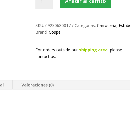
Añadir al carrito
Iveco
cantidad
SKU:
69230680017
Categorías:
Carrocería
,
Estrib
Brand:
Cospel
For orders outside our
shipping area
, please
contact us.
al
Valoraciones (0)