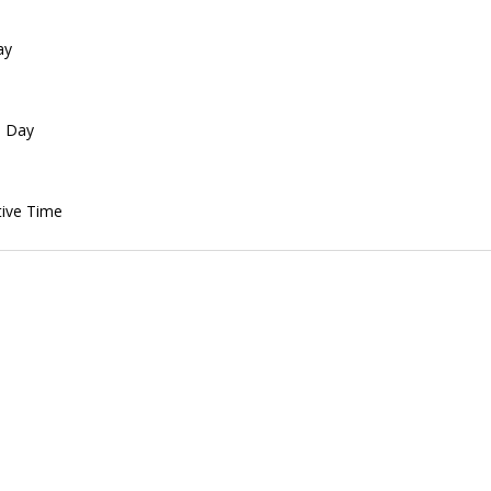
ay
e Day
tive Time