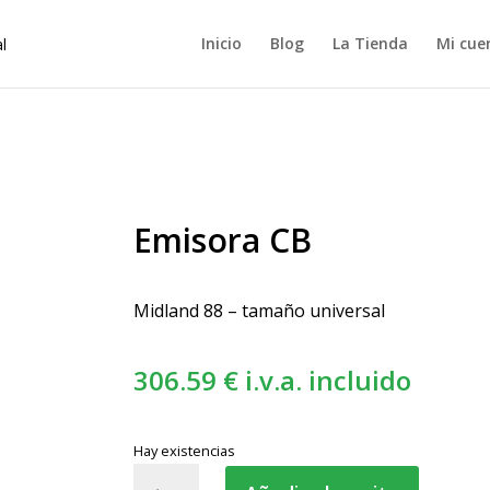
Inicio
Blog
La Tienda
Mi cue
B
Emisora CB
Midland 88 – tamaño universal
306.59
€
i.v.a. incluido
Hay existencias
Emisora