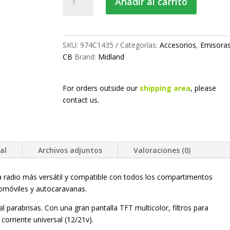
Añadir al carrito
CB
cantidad
SKU:
974C1435
Categorías:
Accesorios
,
Emisora
CB
Brand:
Midland
For orders outside our
shipping area
, please
contact us.
al
Archivos adjuntos
Valoraciones (0)
 radio más versátil y compatible con todos los compartimentos
omóviles y autocaravanas.
al parabrisas. Con una gran pantalla TFT multicolor, filtros para
corriente universal (12/21v).