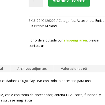
Añadir al carrito
CB
(kit
mini)
cantidad
SKU:
974C126205
Categorías:
Accesorios
,
Emiso
CB
Brand:
Midland
For orders outside our
shipping area
, please
contact us.
al
Archivos adjuntos
Valoraciones (0)
a ciudadana) plug&play USB con todo lo necesario para una
M, cable con toma de encendedor, antena LC29 corta, funcional y
s a su base magnética.