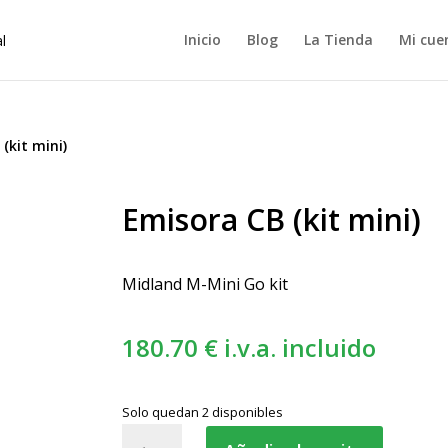
Inicio
Blog
La Tienda
Mi cue
(kit mini)
Emisora CB (kit mini)
Midland M-Mini Go kit
180.70
€
i.v.a. incluido
Solo quedan 2 disponibles
Emisora