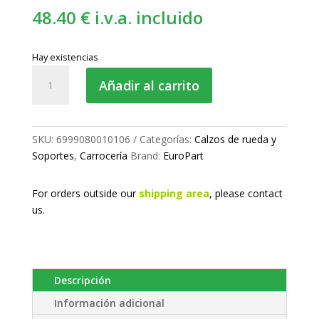
48.40
€
i.v.a. incluido
Hay existencias
Calzo
Añadir al carrito
de
rueda
cantidad
SKU:
6999080010106
Categorías:
Calzos de rueda y
Soportes
,
Carrocería
Brand:
EuroPart
For orders outside our
shipping area
, please
contact
us.
Descripción
Información adicional