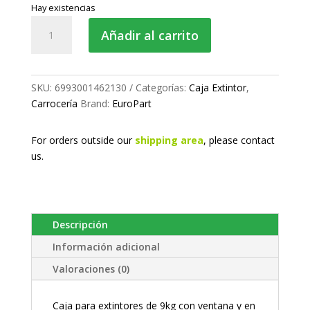
Hay existencias
Caja
Añadir al carrito
de
extintor
de
9kg.
SKU:
6993001462130
Categorías:
Caja Extintor
,
cantidad
Carrocería
Brand:
EuroPart
For orders outside our
shipping area
, please
contact
us.
Descripción
Información adicional
Valoraciones (0)
Caja para extintores de 9kg con ventana y en