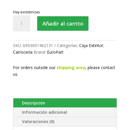
Hay existencias
Caja
Añadir al carrito
de
extintor
de
12kg.
SKU:
6993001462131
Categorías:
Caja Extintor
,
cantidad
Carrocería
Brand:
EuroPart
For orders outside our
shipping area
, please
contact
us.
Descripción
Información adicional
Valoraciones (0)