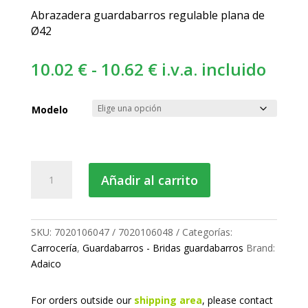
Abrazadera guardabarros regulable plana de
Ø42
Rango
10.02
€
-
10.62
€
i.v.a. incluido
de
precios:
Modelo
desde
10.02 €
hasta
Brida
Añadir al carrito
10.62 €
guardabarros
regulable
cantidad
SKU:
7020106047 / 7020106048
Categorías:
Carrocería
,
Guardabarros - Bridas guardabarros
Brand:
Adaico
For orders outside our
shipping area
, please
contact