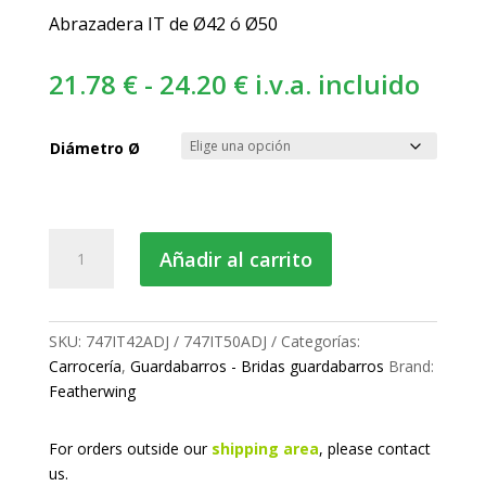
Abrazadera IT de Ø42 ó Ø50
Rango
21.78
€
-
24.20
€
i.v.a. incluido
de
precios:
Diámetro Ø
desde
21.78 €
hasta
Brida
Añadir al carrito
24.20 €
guardabarros
regulable
cantidad
SKU:
747IT42ADJ / 747IT50ADJ
Categorías:
Carrocería
,
Guardabarros - Bridas guardabarros
Brand:
Featherwing
For orders outside our
shipping area
, please
contact
us.