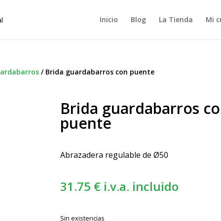
Inicio
Blog
La Tienda
Mi c
uardabarros
/
Brida guardabarros con puente
Brida guardabarros c
puente
Abrazadera regulable de Ø50
31.75
€
i.v.a. incluido
Sin existencias