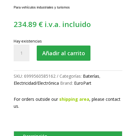
Para vehículos industriales y turismos
234.89
€
i.v.a. incluido
Hay existencias
Batería
Añadir al carrito
de
arranque
12V
-
SKU:
6999560585162
Categorías:
Baterías
,
91Ah
Electricidad/Electrónica
Brand:
EuroPart
cantidad
For orders outside our
shipping area
, please
contact
us.