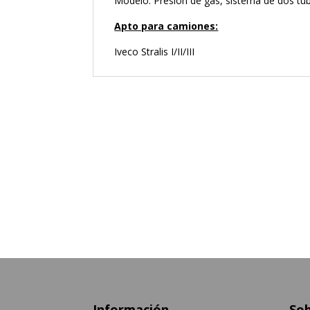
Modelo: Presión de gas, sistema de dos tub
Apto para camiones:
Iveco Stralis I/II/III
Información
Sob