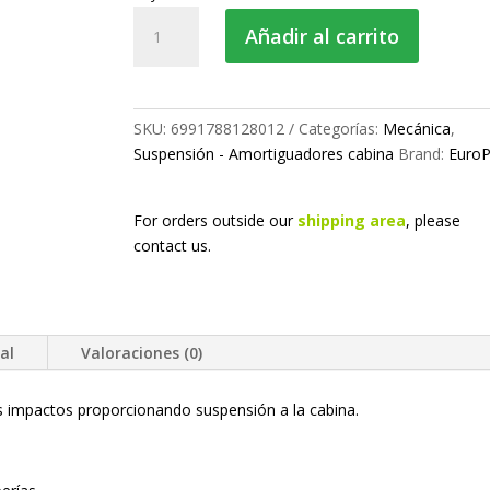
Amortiguador
Añadir al carrito
cabina
delantero
cantidad
SKU:
6991788128012
Categorías:
Mecánica
,
Suspensión - Amortiguadores cabina
Brand:
EuroP
For orders outside our
shipping area
, please
contact us.
al
Valoraciones (0)
 impactos proporcionando suspensión a la cabina.