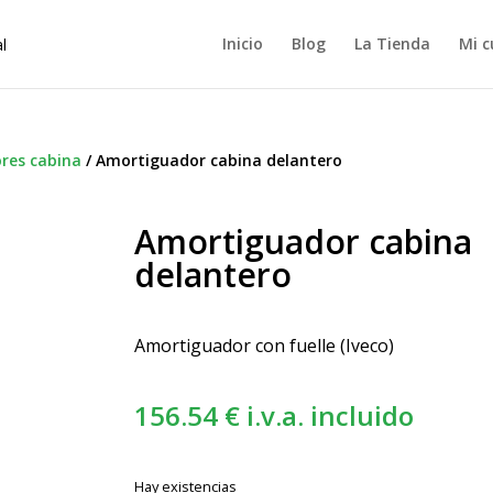
Inicio
Blog
La Tienda
Mi c
res cabina
/
Amortiguador cabina delantero
Amortiguador cabina
delantero
Amortiguador con fuelle (Iveco)
156.54
€
i.v.a. incluido
Hay existencias