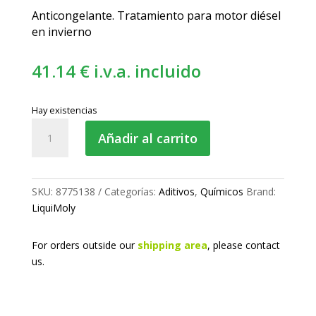
Anticongelante. Tratamiento para motor diésel
en invierno
41.14
€
i.v.a. incluido
Hay existencias
Aditivo
Añadir al carrito
Diésel
-
Anticongelante
cantidad
SKU:
8775138
Categorías:
Aditivos
,
Químicos
Brand:
LiquiMoly
For orders outside our
shipping area
, please
contact
us.