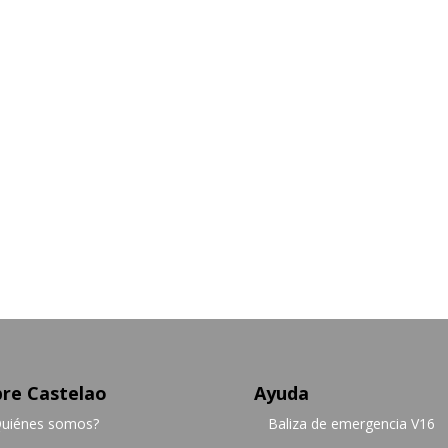
re Castelao
Ayuda
uiénes somos?
Baliza de emergencia V16