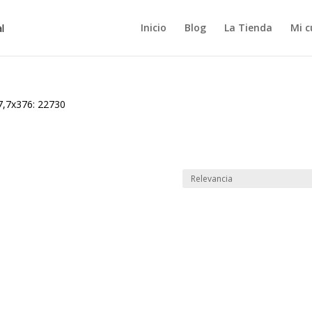
Inicio
Blog
La Tienda
Mi c
7,7x376: 22730