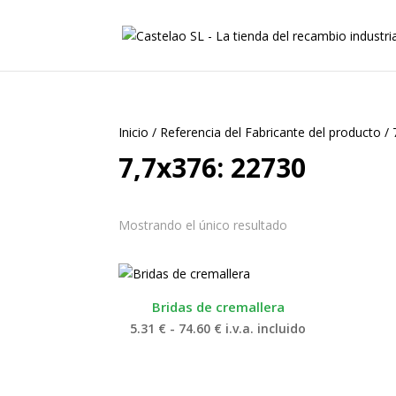
Inicio
/
Referencia del Fabricante del producto
/
7,7x376: 22730
Mostrando el único resultado
Bridas de cremallera
Rango
5.31
€
-
74.60
€
i.v.a. incluido
de
precios:
desde
5.31 €