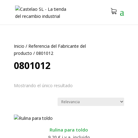
Inicio
/
Referencia del Fabricante del
producto
/
0801012
0801012
Mostrando el único resultado
Rulina para toldo
9.20
€
i.v.a. incluido